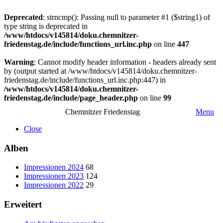
Deprecated
: strncmp(): Passing null to parameter #1 ($string1) of
type string is deprecated in
/www/htdocs/v145814/doku.chemnitzer-
friedenstag.de/include/functions_url.inc.php
on line
447
Warning
: Cannot modify header information - headers already sent
by (output started at /www/htdocs/v145814/doku.chemnitzer-
friedenstag.de/include/functions_url.inc.php:447) in
/www/htdocs/v145814/doku.chemnitzer-
friedenstag.de/include/page_header.php
on line
99
Chemnitzer Friedenstag
Menu
Close
Alben
Impressionen 2024
68
Impressionen 2023
124
Impressionen 2022
29
Erweitert