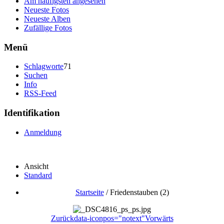
Am häufigsten angesehen
Neueste Fotos
Neueste Alben
Zufällige Fotos
Menü
Schlagworte
71
Suchen
Info
RSS-Feed
Identifikation
Anmeldung
Ansicht
Standard
Startseite
/
Friedenstauben (2)
Zurück
data-iconpos="notext"
Vorwärts