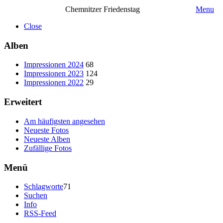
Chemnitzer Friedenstag
Menu
Close
Alben
Impressionen 2024
68
Impressionen 2023
124
Impressionen 2022
29
Erweitert
Am häufigsten angesehen
Neueste Fotos
Neueste Alben
Zufällige Fotos
Menü
Schlagworte
71
Suchen
Info
RSS-Feed