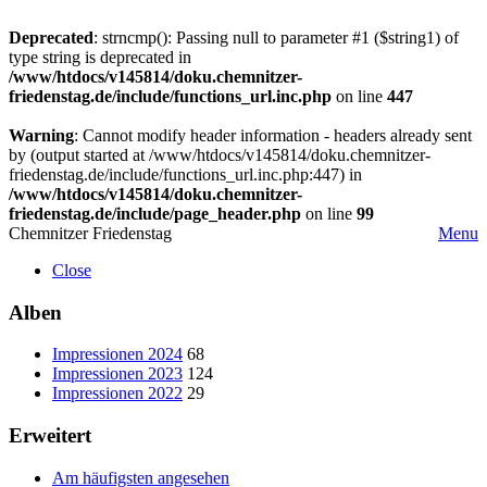
Deprecated
: strncmp(): Passing null to parameter #1 ($string1) of
type string is deprecated in
/www/htdocs/v145814/doku.chemnitzer-
friedenstag.de/include/functions_url.inc.php
on line
447
Warning
: Cannot modify header information - headers already sent
by (output started at /www/htdocs/v145814/doku.chemnitzer-
friedenstag.de/include/functions_url.inc.php:447) in
/www/htdocs/v145814/doku.chemnitzer-
friedenstag.de/include/page_header.php
on line
99
Chemnitzer Friedenstag
Menu
Close
Alben
Impressionen 2024
68
Impressionen 2023
124
Impressionen 2022
29
Erweitert
Am häufigsten angesehen