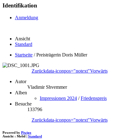
Identifikation
Anmeldung
Ansicht
Standard
Startseite
/
Preisträgerin Doris Müller
Zurück
data-iconpos="notext"
Vorwärts
Autor
Vladimir Shvemmer
Alben
Impressionen 2024
/
Friedenspreis
Besuche
133796
Zurück
data-iconpos="notext"
Vorwärts
Powered by
Piwigo
Ansicht :
Mobil
|
Standard