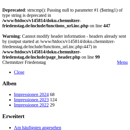
Deprecated
: strncmp(): Passing null to parameter #1 ($string1) of
type string is deprecated in
/www/htdocs/v145814/doku.chemnitzer-
friedenstag.de/include/functions_url.inc.php
on line
447
Warning
: Cannot modify header information - headers already sent
by (output started at /www/htdocs/v145814/doku.chemnitzer-
friedenstag.de/include/functions_url.inc.php:447) in
/www/htdocs/v145814/doku.chemnitzer-
friedenstag.de/include/page_header.php
on line
99
Chemnitzer Friedenstag
Menu
Close
Alben
Impressionen 2024
68
Impressionen 2023
124
Impressionen 2022
29
Erweitert
Am häufigsten angesehen