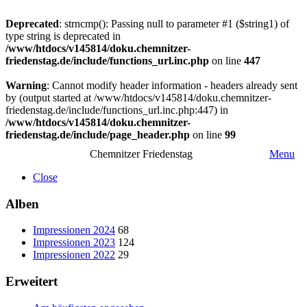
Deprecated
: strncmp(): Passing null to parameter #1 ($string1) of
type string is deprecated in
/www/htdocs/v145814/doku.chemnitzer-
friedenstag.de/include/functions_url.inc.php
on line
447
Warning
: Cannot modify header information - headers already sent
by (output started at /www/htdocs/v145814/doku.chemnitzer-
friedenstag.de/include/functions_url.inc.php:447) in
/www/htdocs/v145814/doku.chemnitzer-
friedenstag.de/include/page_header.php
on line
99
Chemnitzer Friedenstag
Menu
Close
Alben
Impressionen 2024
68
Impressionen 2023
124
Impressionen 2022
29
Erweitert