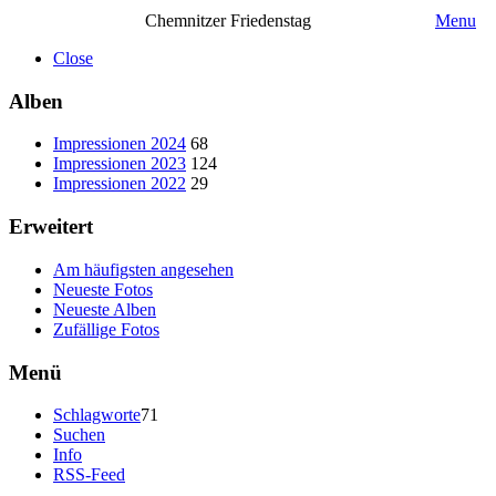
Chemnitzer Friedenstag
Menu
Close
Alben
Impressionen 2024
68
Impressionen 2023
124
Impressionen 2022
29
Erweitert
Am häufigsten angesehen
Neueste Fotos
Neueste Alben
Zufällige Fotos
Menü
Schlagworte
71
Suchen
Info
RSS-Feed