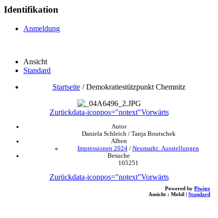
Identifikation
Anmeldung
Ansicht
Standard
Startseite
/
Demokratiestützpunkt Chemnitz
Zurück
data-iconpos="notext"
Vorwärts
Autor
Daniela Schleich / Tanja Boutschek
Alben
Impressionen 2024
/
Neumarkt: Ausstellungen
Besuche
105251
Zurück
data-iconpos="notext"
Vorwärts
Powered by
Piwigo
Ansicht :
Mobil
|
Standard