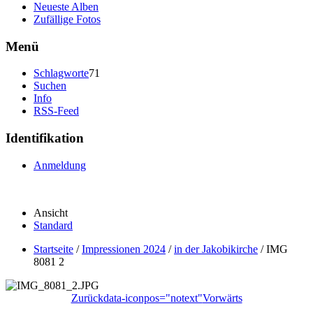
Neueste Alben
Zufällige Fotos
Menü
Schlagworte
71
Suchen
Info
RSS-Feed
Identifikation
Anmeldung
Ansicht
Standard
Startseite
/
Impressionen 2024
/
in der Jakobikirche
/
IMG
8081 2
Zurück
data-iconpos="notext"
Vorwärts