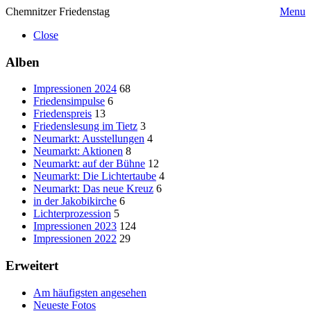
Chemnitzer Friedenstag
Menu
Close
Alben
Impressionen 2024
68
Friedensimpulse
6
Friedenspreis
13
Friedenslesung im Tietz
3
Neumarkt: Ausstellungen
4
Neumarkt: Aktionen
8
Neumarkt: auf der Bühne
12
Neumarkt: Die Lichtertaube
4
Neumarkt: Das neue Kreuz
6
in der Jakobikirche
6
Lichterprozession
5
Impressionen 2023
124
Impressionen 2022
29
Erweitert
Am häufigsten angesehen
Neueste Fotos