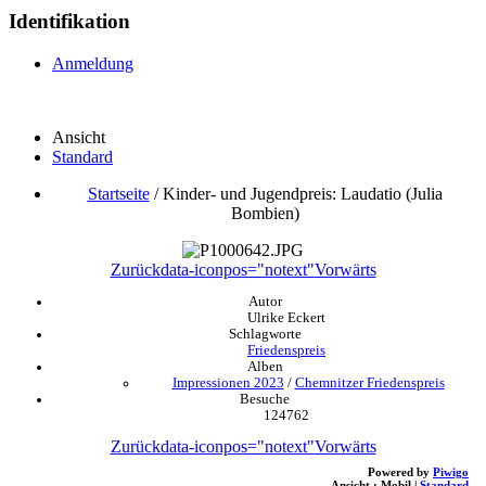
Identifikation
Anmeldung
Ansicht
Standard
Startseite
/
Kinder- und Jugendpreis: Laudatio (Julia
Bombien)
Zurück
data-iconpos="notext"
Vorwärts
Autor
Ulrike Eckert
Schlagworte
Friedenspreis
Alben
Impressionen 2023
/
Chemnitzer Friedenspreis
Besuche
124762
Zurück
data-iconpos="notext"
Vorwärts
Powered by
Piwigo
Ansicht :
Mobil
|
Standard