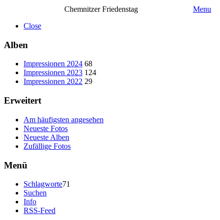
Chemnitzer Friedenstag
Menu
Close
Alben
Impressionen 2024
68
Impressionen 2023
124
Impressionen 2022
29
Erweitert
Am häufigsten angesehen
Neueste Fotos
Neueste Alben
Zufällige Fotos
Menü
Schlagworte
71
Suchen
Info
RSS-Feed