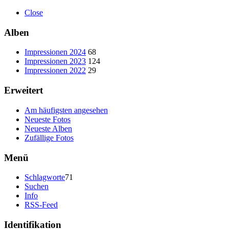
Close
Alben
Impressionen 2024
68
Impressionen 2023
124
Impressionen 2022
29
Erweitert
Am häufigsten angesehen
Neueste Fotos
Neueste Alben
Zufällige Fotos
Menü
Schlagworte
71
Suchen
Info
RSS-Feed
Identifikation