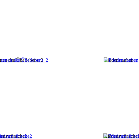
nen des Überlebens"2
Friedenstauben
denswünsche2
Friedenswünsche