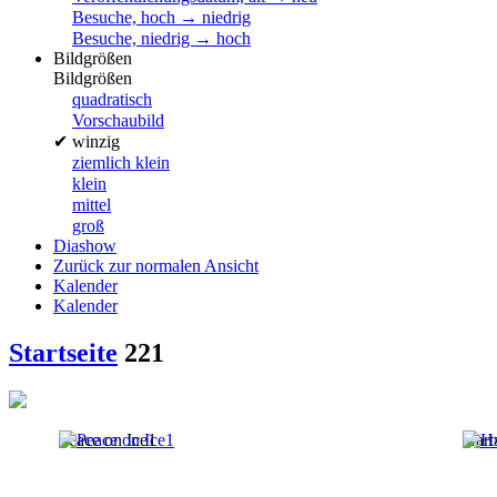
Besuche, hoch → niedrig
Besuche, niedrig → hoch
Bildgrößen
Bildgrößen
quadratisch
Vorschaubild
✔
winzig
ziemlich klein
klein
mittel
groß
Diashow
Zurück zur normalen Ansicht
Kalender
Kalender
Startseite
221
Peace on Ice1
Hart