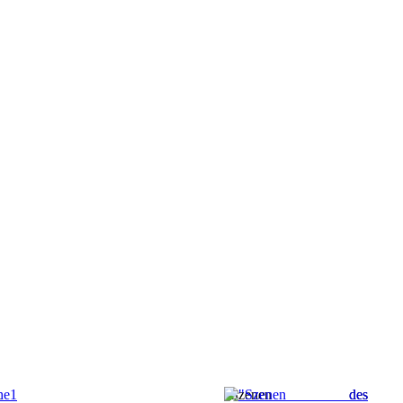
1
"Szenen des