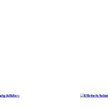
wig Albiro
OB Sven Schulze