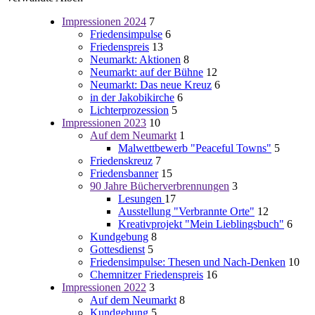
Impressionen 2024
7
Friedensimpulse
6
Friedenspreis
13
Neumarkt: Aktionen
8
Neumarkt: auf der Bühne
12
Neumarkt: Das neue Kreuz
6
in der Jakobikirche
6
Lichterprozession
5
Impressionen 2023
10
Auf dem Neumarkt
1
Malwettbewerb "Peaceful Towns"
5
Friedenskreuz
7
Friedensbanner
15
90 Jahre Bücherverbrennungen
3
Lesungen
17
Ausstellung "Verbrannte Orte"
12
Kreativprojekt "Mein Lieblingsbuch"
6
Kundgebung
8
Gottesdienst
5
Friedensimpulse: Thesen und Nach-Denken
10
Chemnitzer Friedenspreis
16
Impressionen 2022
3
Auf dem Neumarkt
8
Kundgebung
5