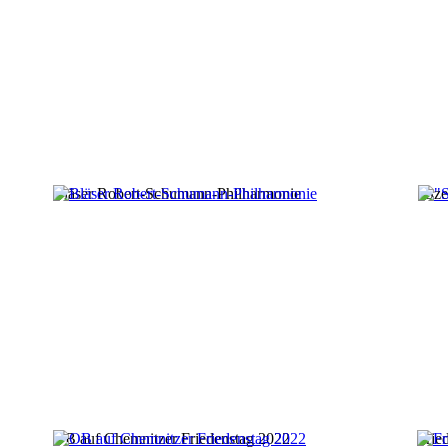
Bläser Robert-Schumann-Philharmonie
"Sze
OB auf Chemnitzer Friedenstag 2022
Frie