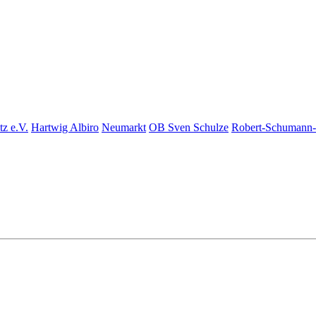
z e.V.
Hartwig Albiro
Neumarkt
OB Sven Schulze
Robert-Schumann-