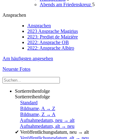
Abends am Friedenskreuz
5
Ansprachen
Ansprachen
2023 Ansprache Magirius
2023: Predigt de Maizière
2022: Ansprache OB
2022: Ansprache Albiro
Am häufigsten angesehen
Neueste Fotos
Sortierreihenfolge
Sortierreihenfolge
Standard
Bildname, A → Z
Bildname, Z → A
Aufnahmedatum, neu → alt
Aufnahmedatum, alt → neu
✔
Veröffentlichungsdatum, neu → alt
Veröffentlichungsdatum, alt → neu